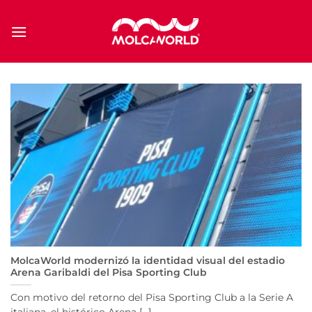
Saltar
al
contenido
MolcaWorld modernizó la identidad visual del estadio
Arena Garibaldi del Pisa Sporting Club
Con motivo del retorno del Pisa Sporting Club a la Serie A