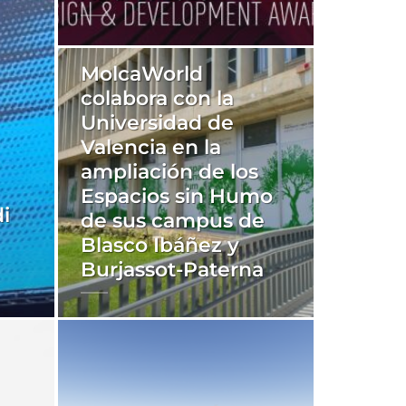
MolcaWorld
colabora con la
Universidad de
Valencia en la
ampliación de los
Espacios sin Humo
i
de sus campus de
Blasco Ibáñez y
Burjassot-Paterna