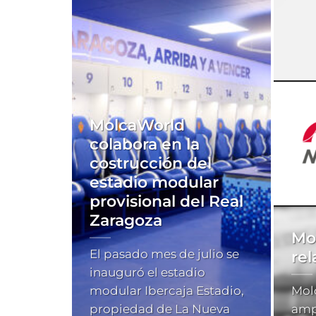
MolcaWorld
colabora en la
costrucción del
estadio modular
provisional del Real
Zaragoza
Mo
El pasado mes de julio se
re
inauguró el estadio
modular Ibercaja Estadio,
Mol
propiedad de La Nueva
ampl