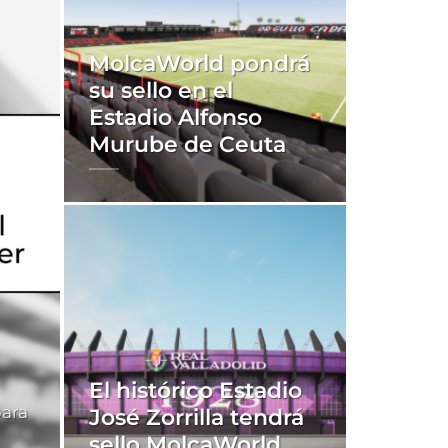
MolcaWorld pondrá
su sello en el
Estadio Alfonso
Murube de Ceuta
El histórico Estadio
para
José Zorrilla tendrá
sello MolcaWorld