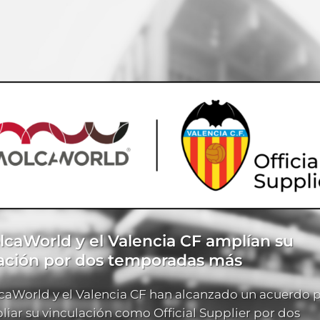
lcaWorld y el Valencia CF amplían su
lación por dos temporadas más
caWorld y el Valencia CF han alcanzado un acuerdo 
iar su vinculación como Official Supplier por dos