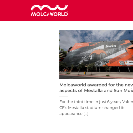
Saltar
al
contenido
Molcaworld awarded for the ne
aspects of Mestalla and Son Moi
For the third time in just 6 years, Vale
CF’s Mestalla stadium changed its
appearance [...]