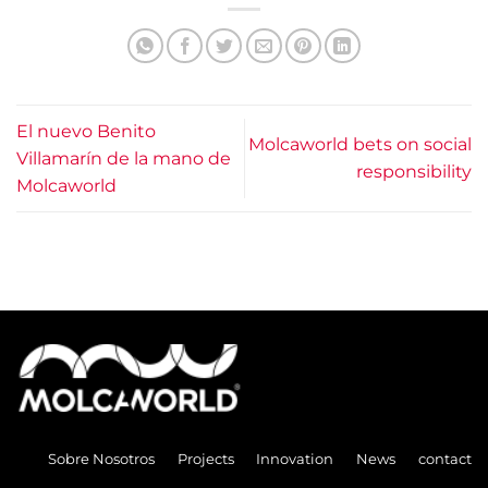
El nuevo Benito
Molcaworld bets on social
Villamarín de la mano de
responsibility
Molcaworld
Sobre Nosotros
Projects
Innovation
News
contact